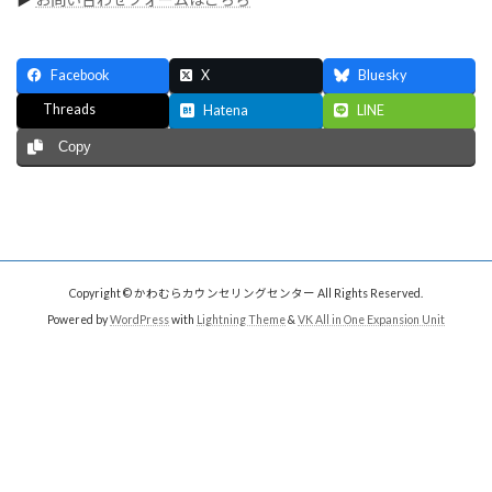
Facebook
X
Bluesky
Threads
Hatena
LINE
Copy
Copyright © かわむらカウンセリングセンター All Rights Reserved.
Powered by
WordPress
with
Lightning Theme
&
VK All in One Expansion Unit