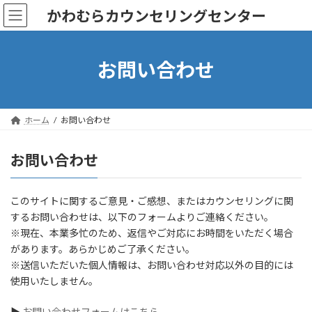
コ
ナ
かわむらカウンセリングセンター
ン
ビ
テ
ゲ
ン
ー
ツ
シ
お問い合わせ
へ
ョ
ス
ン
キ
に
ッ
移
ホーム
お問い合わせ
プ
動
お問い合わせ
このサイトに関するご意見・ご感想、またはカウンセリングに関
するお問い合わせは、以下のフォームよりご連絡ください。
※現在、本業多忙のため、返信やご対応にお時間をいただく場合
があります。あらかじめご了承ください。
※送信いただいた個人情報は、お問い合わせ対応以外の目的には
使用いたしません。
▶︎
お問い合わせフォームはこちら