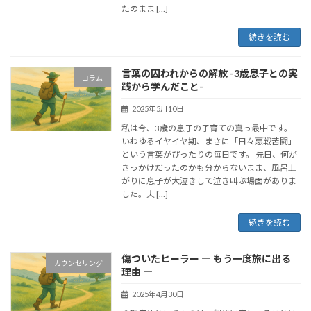
たのまま […]
続きを読む
言葉の囚われからの解放 -3歳息子との実
コラム
践から学んだこと-
2025年5月10日
私は今、3歳の息子の子育ての真っ最中です。
いわゆるイヤイヤ期、まさに「日々悪戦苦闘」
という言葉がぴったりの毎日です。 先日、何が
きっかけだったのかも分からないまま、風呂上
がりに息子が大泣きして泣き叫ぶ場面がありま
した。夫 […]
続きを読む
傷ついたヒーラー ― もう一度旅に出る
カウンセリング
理由 ―
2025年4月30日