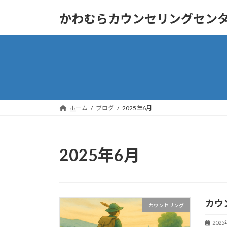
コ
ナ
かわむらカウンセリングセン
ン
ビ
テ
ゲ
ン
ー
ツ
シ
へ
ョ
ス
ン
キ
に
ッ
移
ホーム
ブログ
2025年6月
プ
動
2025年6月
カウ
カウンセリング
202