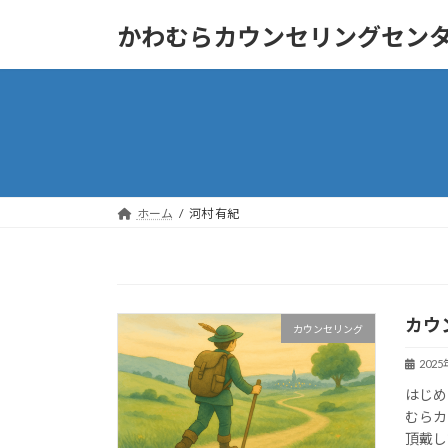
コ
ナ
かわむらカウンセリングセン
ン
ビ
テ
ゲ
ン
ー
ツ
シ
へ
ョ
ス
ン
キ
に
ッ
移
ホーム
河村 有紀
プ
動
カウ
カウンセリング
202
はじめ
むらカ
頂戴し