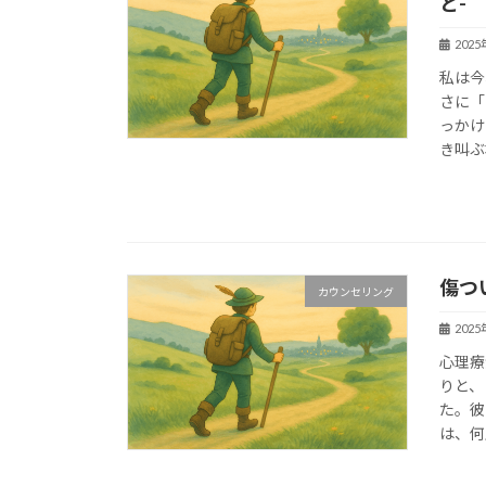
と-
202
私は今
さに「
っかけ
き叫ぶ
傷つ
カウンセリング
202
心理療
りと、
た。彼
は、何