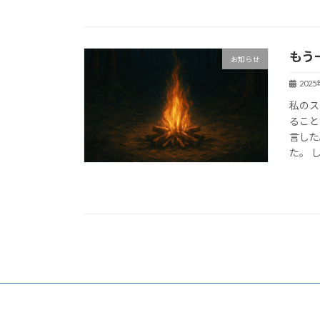
もう
お知らせ
202
私のス
ること
言した
た。 