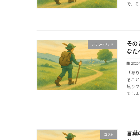
で、そ
その
カウンセリング
なた
202
「あり
ること
焦りや
でしょ
言葉
コラム